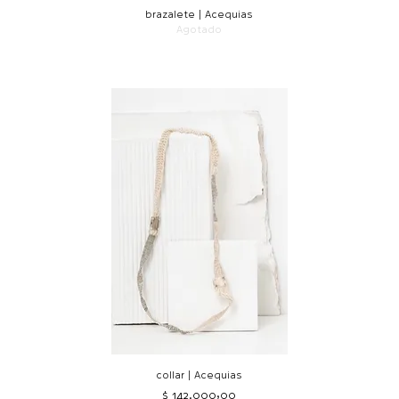
brazalete | Acequias
Agotado
collar | Acequias
Precio
$ 142.000,00