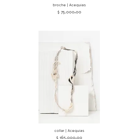
broche | Acequias
Precio
$ 75.000,00
collar | Acequias
Precio
$ 165.000,00