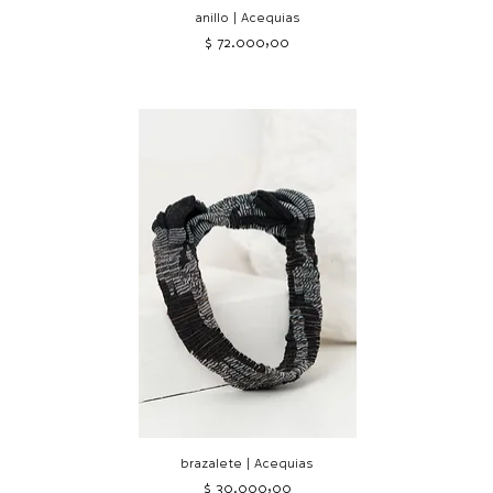
anillo | Acequias
Precio
$ 72.000,00
brazalete | Acequias
Precio
$ 30.000,00