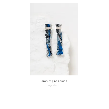
aros M | Acequias
Agotado