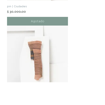
pin | Ciudades
Precio
$ 30.000,00
Agotado
pin | Ciudades
Precio
$ 30.000,00