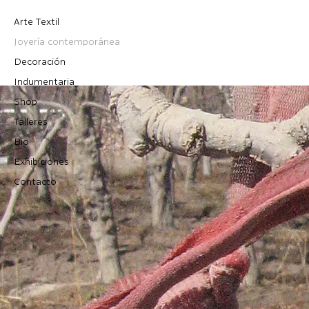
Arte Textil
Joyería contemporánea
Decoración
Indumentaria
Shop
Talleres
Bio
Exhibiciones
Contacto