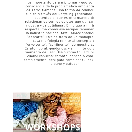
es importante para mi, tomar y que se tome
consciencia de la problemática ambiental textil
de estos tiempos. Una forma de colaborar con
ello es a través del upcycling generando diseño
sustentable, que es otra manera de
relacionarnos con los objetos que utilizamos en
nuestra vida cotidiana . En lo que a mi trabajo
respecta, me conmueve recuper remanentes de
la industria nacional textil seleccionados como
"descarte". Ovo se trata de un monoproducto
cuya morfología remite al concepto de
“envolvente”, “continente” (de nuestro cuerpo).
Es atemporal, genderless y sin limite de edad al
momento de usar. Úsalo como foulard, bufanda,
cuello; capucha; corbata; poncho o chal. Es el
complemento ideal para combinar tu look viajero,
urbano y outdoor.
NEW
NEW