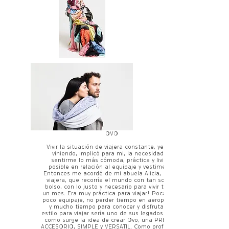
OVO
Vivir la situación de viajera constante, yendo y
viniendo, implicó para mi, la necesidad de
sentirme lo más cómoda, práctica y liviana
posible en relación al equipaje y vestimenta.
Entonces me acordé de mi abuela Alicia, eterna
viajera, que recorría el mundo con tan solo un
bolso, con lo justo y necesario para vivir tal vez
un mes. Era muy práctica para viajar! Poca ropa,
poco equipaje, no perder tiempo en aeropuertos
y mucho tiempo para conocer y disfrutar. Su
estilo para viajar sería uno de sus legados. Es así
como surge la idea de crear Ovo, una PRENDA-
ACCESORIO, SIMPLE y VERSATIL. Como profesional