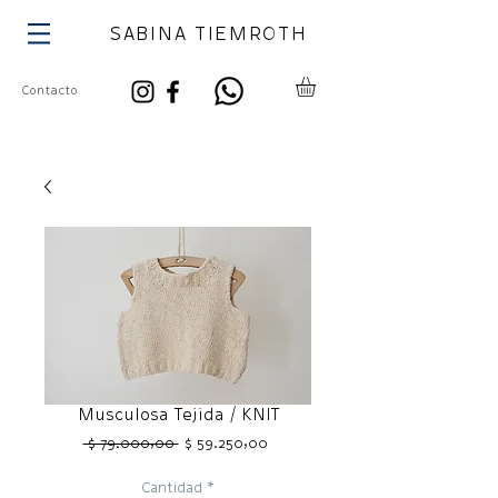
SABINA TIEMROTH
Contacto
Musculosa Tejida / KNIT
Precio
Precio
 $ 79.000,00 
$ 59.250,00
de
oferta
Cantidad
*