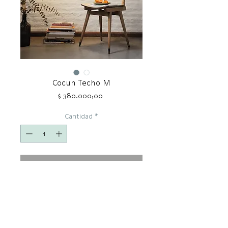
Cocun Techo M
Precio
$ 380.000,00
Cantidad
*
COMPRAR
COCUN
Objetos textiles construidos
artesanalmente a partir de
remanentes de industria nacional. Se