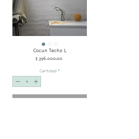
Cocun Techo L
Precio
$ 396.000,00
Cantidad
*
COMPRAR
COCUN
Objetos textiles construidos
artesanalmente a partir de
remanentes de industria nacional. Se