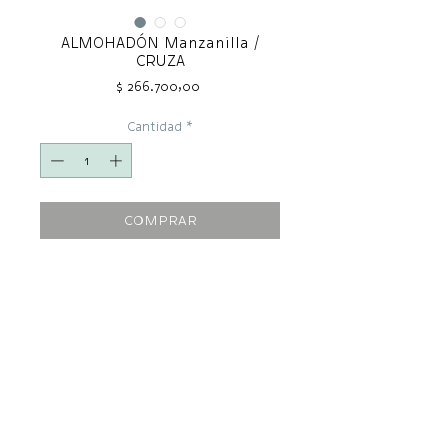
ALMOHADÓN Manzanilla /
CRUZA
Precio
$ 266.700,00
Cantidad
*
COMPRAR
CARACTERÍSTICAS
Almohadón diseñado para el suelo.
Funda + Relleno con fibras textiles
recuperadas.
MATERIALES
Funda / Lana de oveja hilada y teñida a
mano con tintes naturales
Remanentes de algodón.Relleno /