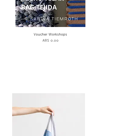
Voucher Workshops
Suéter Tejido /KNIT - R
Price
ARS 0.00