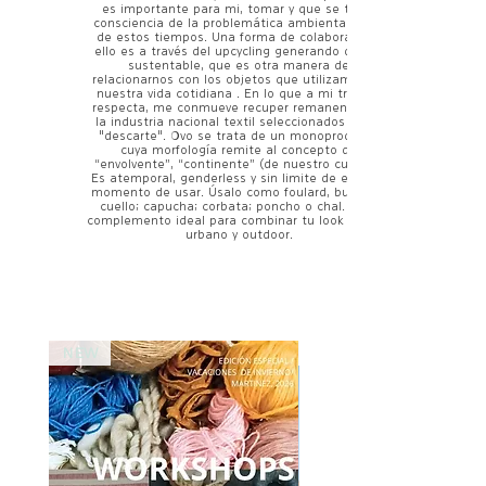
es importante para mi, tomar y que se tome
consciencia de la problemática ambiental textil
de estos tiempos. Una forma de colaborar con
ello es a través del upcycling generando diseño
sustentable, que es otra manera de
relacionarnos con los objetos que utilizamos en
nuestra vida cotidiana . En lo que a mi trabajo
respecta, me conmueve recuper remanentes de
la industria nacional textil seleccionados como
"descarte". Ovo se trata de un monoproducto
cuya morfología remite al concepto de
“envolvente”, “continente” (de nuestro cuerpo).
Es atemporal, genderless y sin limite de edad al
momento de usar. Úsalo como foulard, bufanda,
cuello; capucha; corbata; poncho o chal. Es el
complemento ideal para combinar tu look viajero,
urbano y outdoor.
NEW
NEW