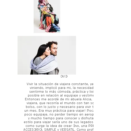
OVO
Vivir la situación de viajera constante, yendo y
viniendo, implicó para mi, la necesidad de
sentirme lo más cómoda, práctica y liviana
posible en relación al equipaje y vestimenta.
Entonces me acordé de mi abuela Alicia, eterna
viajera, que recorría el mundo con tan solo un
bolso, con lo justo y necesario para vivir tal vez
un mes. Era muy práctica para viajar! Poca ropa,
poco equipaje, no perder tiempo en aeropuertos
y mucho tiempo para conocer y disfrutar. Su
estilo para viajar sería uno de sus legados. Es así
como surge la idea de crear Ovo, una PRENDA-
ACCESORIO, SIMPLE y VERSATIL. Como profesional