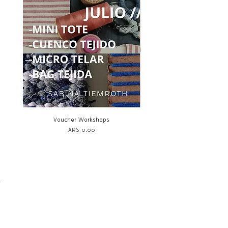
Voucher Workshops
Suéter Tejido /KNIT - Ri
Price
ARS 0.00