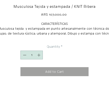
Musculosa Tejida y estampada / KNIT Ribera
Price
ARS 107,000.00
CARACTERÍSTICAS
usculosa tejida y estampada en punto artesanalmente con técnica d
ujas, de textura rústica, urbana y atemporal. Dibujo y estampa con técn
de grabado colaboración con el artista Julian Pesce. Talle ÚNICO.
Quantity
*
MATERIALES
Hilados de 80% de algodón recuperado y un 20% de fibras sintéticas.
MEDIDAS
Largo/ 43 cm
Add to Cart
Ancho/ 43 cm
Sisa/ 17 cm
COLOR
GRIS (algodón recuperado)
CUIDADOS Y CONSERVACIÓN
Aconsejamos lavar a mano o a máquina en periodo corto con agua fría 