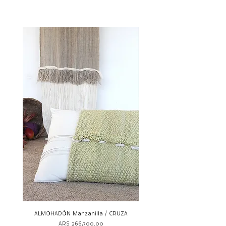
ALMOHADÓN Manzanilla / CRUZA
ALMOHADÓN Cebolla / C
Price
ARS 266,700.00