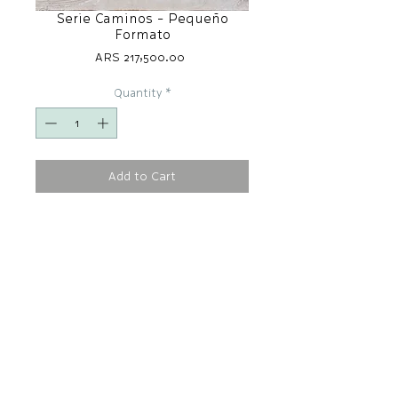
Serie Caminos - Pequeño
Formato
Price
ARS 217,500.00
Quantity
*
Add to Cart
Arte textil | 2025 | Medida 30x30 cm
Trabajo integrando distintas técnicas
plásticas y textiles, a partir de
remanentes como materia principal,
entre el collage, dibujo y tipos de
costuras. Pieza enmarcada.
La Serie Caminos, en su proceso de
realización y crecimiento, comienza