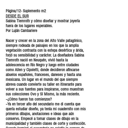
Página/12- Suplemento m2
DESDE EL SUR
Sabina Tiemroth y cómo diseñar y mostrar joyería
fuera de los lugares esperables.
Por Luján Cambariere
Nacer y crecer en la zona del Alto Valle patagónico,
siempre rodeada de paisajes en los que la amplia
vegetación contrasta con la estepa desértica y árida,
forjó su sensibilidad y carácter. La diseñadora Sabina
Tiemroth nació en Neuquén, vivió hasta la
adolescencia en Río Negro y luego entre ciudades
como Allen y Cipoletti, donde decidieron afincarse
abuelos españoles, franceses, daneses y hasta una
mexicana. Un lugar en el mundo del que siempre
abreva cuando convierte su taller en itinerante para
volver a sus fuentes para inspirarse, como muestran
sus colecciones Ovo y Sí Mismo, la más reciente.
–¿Cómo fueron tus comienzos?
–Ya en tercer año del secundario me di cuenta que
quería estudiar diseño, ya tenía mi cuadernito con mis
primeros dibujos, anotaciones e ideas que aún
conservo. Empecé a tomar clases de dibujo en la
municipalidad y también clases de corte y confección.