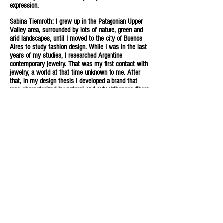
expression.
Sabina Tiemroth: I grew up in the Patagonian Upper
Valley area, surrounded by lots of nature, green and
arid landscapes, until I moved to the city of Buenos
Aires to study fashion design. While I was in the last
years of my studies, I researched Argentine
contemporary jewelry. That was my first contact with
jewelry, a world at that time unknown to me. After
that, in my design thesis I developed a brand that
was characterized by natural and autochthonous fibers
combined with knits and Mapuche (South Aborigine)
silverware. This experience led me to be even more
interested in how to work the metal, so later I started
taking classes in contemporary jewelry with Jorge
Castañón.
I began a more personal and integrative search and
continued with the idea of working with the textile but
in another format and scale. I understood that in my
fabricating contemporary jewelry, I was expressing
feelings, telling some of my story, and working with
materials and different techniques. In a way, I felt I
was gathering knowledge and experiences, and at the
same time creating a piece.
Fortunately, this road began to open up and be
reaffirmed by presentations on displays and