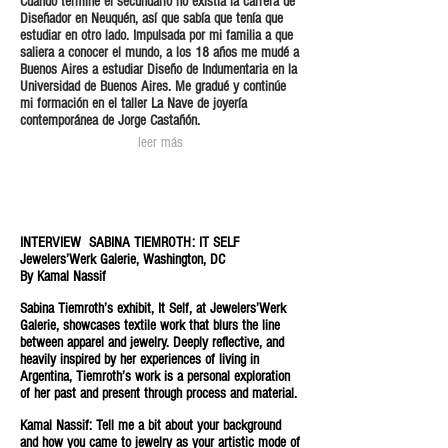
Cuando terminé el secundario no existía la carrera de
Diseñador en Neuquén, así que sabía que tenía que
estudiar en otro lado. Impulsada por mi familia a que
saliera a conocer el mundo, a los 18 años me mudé a
Buenos Aires a estudiar Diseño de Indumentaria en la
Universidad de Buenos Aires. Me gradué y continúe
mi formación en el taller La Nave de joyería
contemporánea de Jorge Castañón.
leer más
INTERVIEW SABINA TIEMROTH: IT SELF
Jewelers’Werk Galerie, Washington, DC
By Kamal Nassif
Sabina Tiemroth’s exhibit, It Self, at Jewelers’Werk
Galerie, showcases textile work that blurs the line
between apparel and jewelry. Deeply reflective, and
heavily inspired by her experiences of living in
Argentina, Tiemroth’s work is a personal exploration
of her past and present through process and material.
Kamal Nassif: Tell me a bit about your background
and how you came to jewelry as your artistic mode of